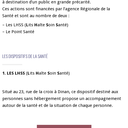
à destination d’un public en grande précarité.
Ces actions sont financées par l’agence Régionale de la
Santé et sont au nombre de deux :
– Les LHSS (
L
its
H
alte
S
oin
S
anté)
– Le Point Santé
LES DISPOSITIFS DE LA SANTÉ
1. LES LHSS
(
L
its
H
alte
S
oin
S
anté)
Situé au 23, rue de la croix à Dinan, ce dispositif destiné aux
personnes sans hébergement propose un accompagnement
autour de la santé et de la situation de chaque personne.