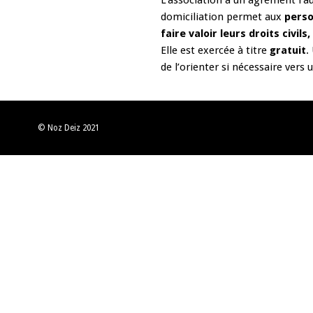
L’association a un agrément l’au
domiciliation permet aux
perso
faire valoir leurs droits civils
Elle est exercée à titre
gratuit
.
de l’orienter si nécessaire ver
© Noz Deiz 2021