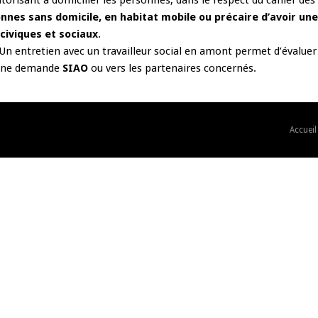
torisant à domicilier les personnes, dans le respect du cahier des
nnes sans domicile, en habitat mobile ou précaire d’avoir un
, civiques et sociaux
.
 Un entretien avec un travailleur social en amont permet d’évaluer 
s une demande
SIAO
ou vers les partenaires concernés.
Accueil